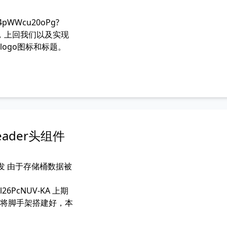
1L4pWWcu20oPg?
书接上回，上回我们以及实现
ogo图标和标题。
Header头组件
组件开发 由于存储桶数据被
m-l26PcNUV-KA 上期
将脚手架搭建好，本