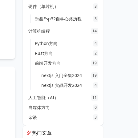
硬件（单片机）
3
乐鑫Esp32自学心路历程
3
计算机编程
14
Python方向
4
Rust方向
2
前端开发方向
19
nextjs 入门全集2024
19
nextjs 实战开发2024
4
人工智能（AI）
11
自媒体方向
0
杂谈
3
热门文章