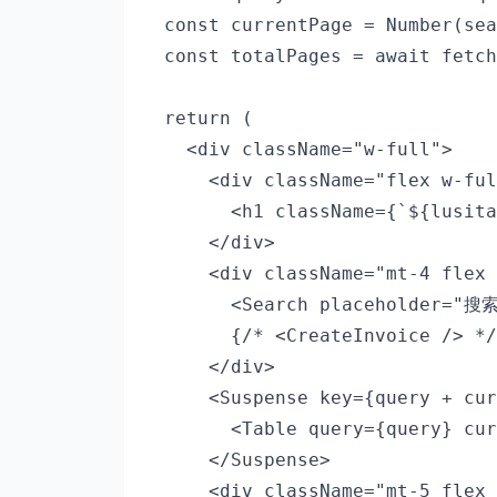
  const currentPage = Number(sea
  const totalPages = await fetch
  return (

    <div className="w-full">

      <div className="flex w-ful
        <h1 className={`${lusit
      </div>

      <div className="mt-4 flex 
        <Search placeholder="搜
        {/* <CreateInvoice /> */
      </div>

      <Suspense key={query + cur
        <Table query={query} cur
      </Suspense>

      <div className="mt-5 flex 