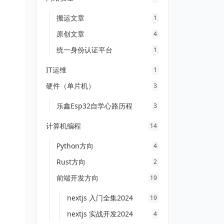
搬运文章
1
原创文章
4
统一身份认证平台
1
IT运维
1
硬件（单片机）
3
乐鑫Esp32自学心路历程
3
计算机编程
14
Python方向
4
Rust方向
2
前端开发方向
19
nextjs 入门全集2024
19
nextjs 实战开发2024
4