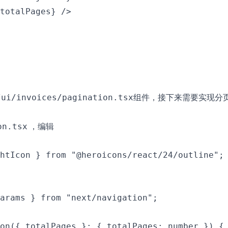
totalPages} />

组件，接下来需要实现分
/ui/invoices/pagination.tsx
，编辑
on.tsx
htIcon } from "@heroicons/react/24/outline";

arams } from "next/navigation";

on({ totalPages }: { totalPages: number }) {
