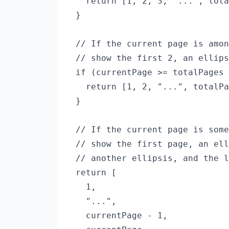
    return [1, 2, 3, "...", tota
  }

  // If the current page is amon
  // show the first 2, an ellips
  if (currentPage >= totalPages 
    return [1, 2, "...", totalPa
  }

  // If the current page is some
  // show the first page, an ell
  // another ellipsis, and the l
  return [

    1,

    "...",

    currentPage - 1,
