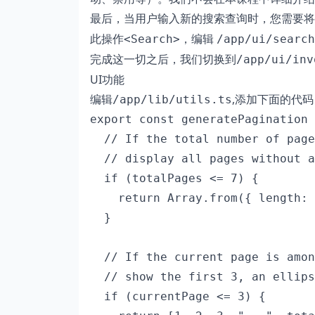
最后，当用户输入新的搜索查询时，您需要将
此操作
，编辑
<Search>
/app/ui/search
完成这一切之后，我们切换到
/app/ui/inv
UI功能
编辑
,添加下面的代码
/app/lib/utils.ts
export const generatePagination 
  // If the total number of page
  // display all pages without a
  if (totalPages <= 7) {

    return Array.from({ length: 
  }

  // If the current page is amon
  // show the first 3, an ellips
  if (currentPage <= 3) {
