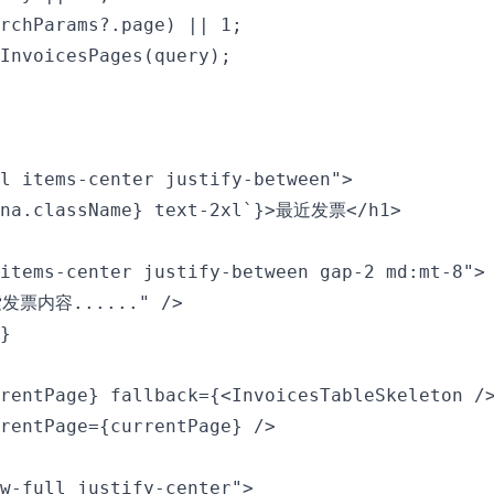
rchParams?.page) || 1;

InvoicesPages(query);

l items-center justify-between">

ana.className} text-2xl`}>最近发票</h1>

items-center justify-between gap-2 md:mt-8">

索发票内容......" />

}

rentPage} fallback={<InvoicesTableSkeleton />
rentPage={currentPage} />

w-full justify-center">
