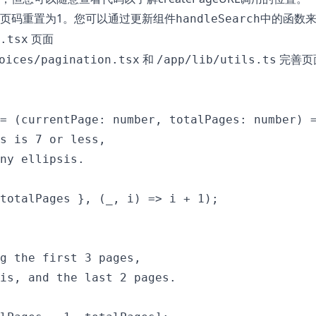
页码重置为1。您可以通过更新组件
中的函数
handleSearch
页面
.tsx
和
完善页
oices/pagination.tsx
/app/lib/utils.ts
= (currentPage: number, totalPages: number) =
s is 7 or less,

ny ellipsis.

totalPages }, (_, i) => i + 1);

g the first 3 pages,

is, and the last 2 pages.
