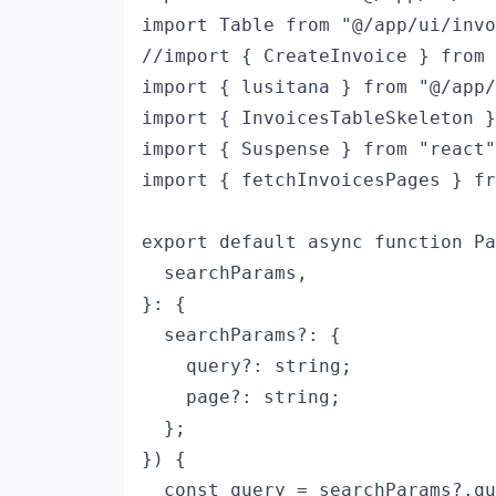
import Table from "@/app/ui/invo
//import { CreateInvoice } from 
import { lusitana } from "@/app/
import { InvoicesTableSkeleton }
import { Suspense } from "react"
import { fetchInvoicesPages } fr
export default async function Pa
  searchParams,

}: {

  searchParams?: {

    query?: string;

    page?: string;

  };

}) {

  const query = searchParams?.qu