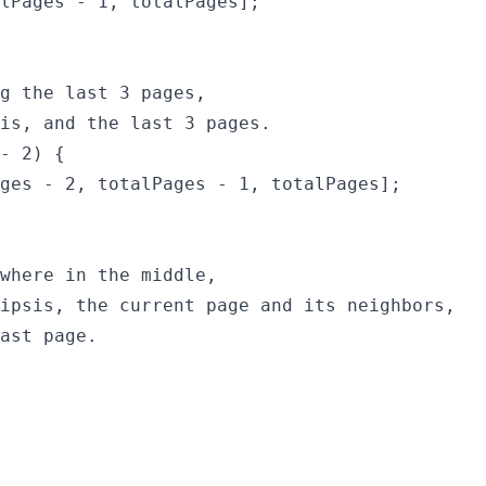
lPages - 1, totalPages];

g the last 3 pages,

is, and the last 3 pages.

- 2) {

ges - 2, totalPages - 1, totalPages];

where in the middle,

ipsis, the current page and its neighbors,

ast page.
