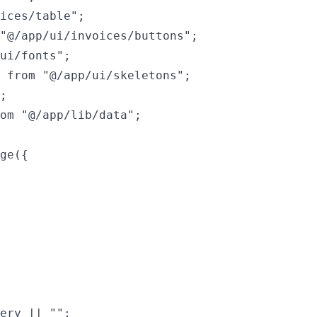
ices/table";

"@/app/ui/invoices/buttons";

ui/fonts";

 from "@/app/ui/skeletons";

;

om "@/app/lib/data";

ge({

ery || "";
