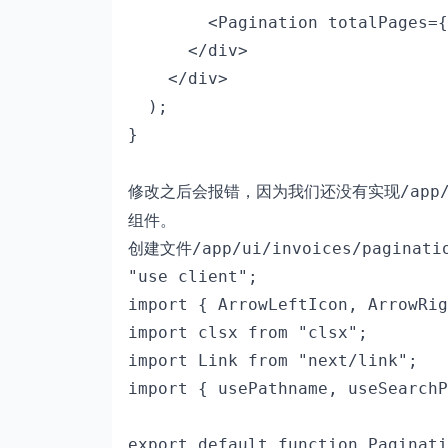
        <Pagination totalPages={
      </div>

    </div>

  );

修改之后会报错，因为我们还没有实现
/app
组件。
创建文件
/app/ui/invoices/paginati
"use client";

import { ArrowLeftIcon, ArrowRig
import clsx from "clsx";

import Link from "next/link";

import { usePathname, useSearchP
export default function Paginati