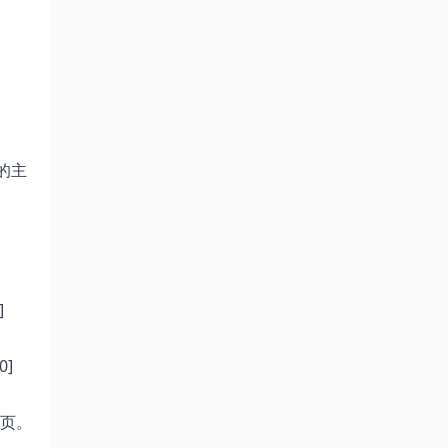
它的主
]
0]
页。