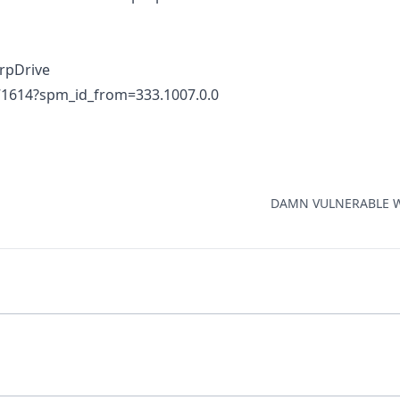
arpDrive
5871614?spm_id_from=333.1007.0.0
DAMN VULNERABLE W.