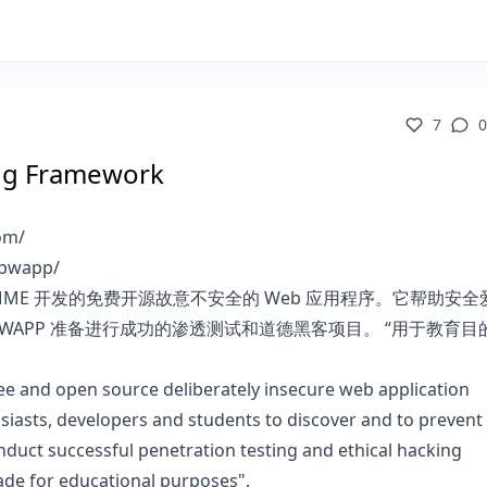
7
0
ing Framework
om/
/bwapp/
 MME 开发的免费开源故意不安全的 Web 应用程序。它帮助安全
WAPP 准备进行成功的渗透测试和道德黑客项目。 “用于教育目
ree and open source deliberately insecure web application
siasts, developers and students to discover and to preven
nduct successful penetration testing and ethical hacking
ade for educational purposes".