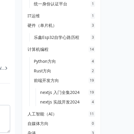
统一身份认证平台
1
IT运维
1
硬件（单片机）
3
乐鑫Esp32自学心路历程
3
计算机编程
14
Python方向
4
..
Rust方向
2
前端开发方向
19
nextjs 入门全集2024
19
nextjs 实战开发2024
4
人工智能（AI）
11
自媒体方向
0
杂谈
3